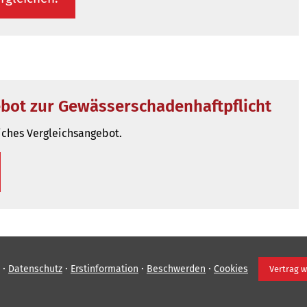
ebot zur Gewässerschadenhaftpflicht
liches Vergleichsangebot.
·
·
·
·
Datenschutz
Erstinformation
Beschwerden
Cookies
Vertrag w