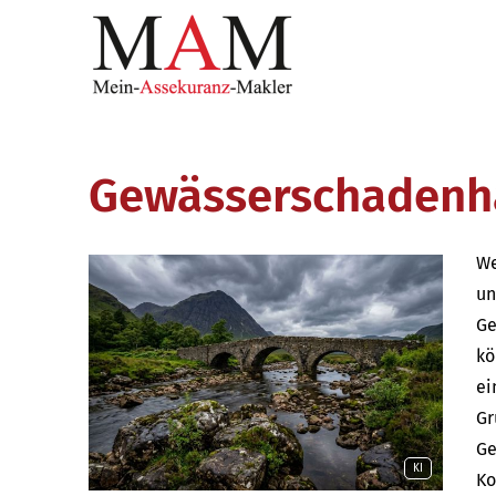
Gewässerschadenha
We
un
Ge
kö
ei
Gr
Ge
KI
Ko